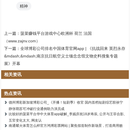
精神
上一篇：
菠菜赚钱平台游戏中心欧洲杯 荷兰 法国
（www.zajnv.com）
下一篇：
全球博彩公司排名中国体育官网app | 《抗战回来 英烈永存
&mdash;&mdash;南京抗日航空义士缅念念馆文物史料搜集专题
展》开幕
相关资讯
热点资讯
德州博彩新加坡博彩公司_《开播！短剧季》收官 国内首档短剧综艺联袂宁
静张萌苏可冲破行业通例助力演员成
比较好的菠菜平台华中大体育app破解_李嫣庆祝18岁寿辰, 公开与王菲合影,
五官变化太大, 网友认
南通耀火体育怎么样官方鸿博彩票网站 | 聚焦假造制作新场景，打造商用败