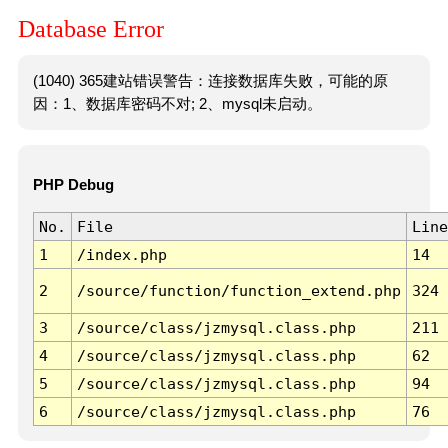
Database Error
(1040) 365建站错误警告：连接数据库失败，可能的原
因：1、数据库密码不对; 2、mysql未启动。
PHP Debug
No.
File
Line
1
/index.php
14
2
/source/function/function_extend.php
324
3
/source/class/jzmysql.class.php
211
4
/source/class/jzmysql.class.php
62
5
/source/class/jzmysql.class.php
94
6
/source/class/jzmysql.class.php
76