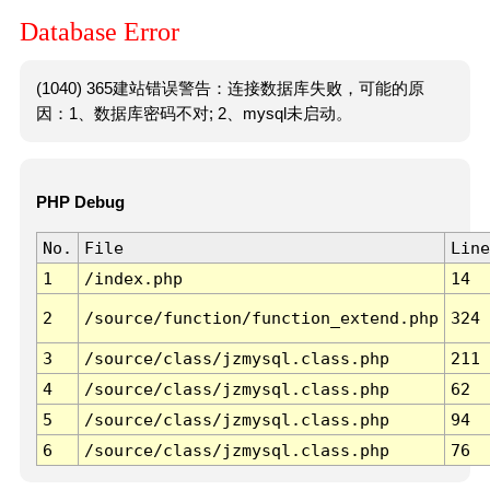
Database Error
(1040) 365建站错误警告：连接数据库失败，可能的原
因：1、数据库密码不对; 2、mysql未启动。
PHP Debug
No.
File
Line
1
/index.php
14
2
/source/function/function_extend.php
324
3
/source/class/jzmysql.class.php
211
4
/source/class/jzmysql.class.php
62
5
/source/class/jzmysql.class.php
94
6
/source/class/jzmysql.class.php
76