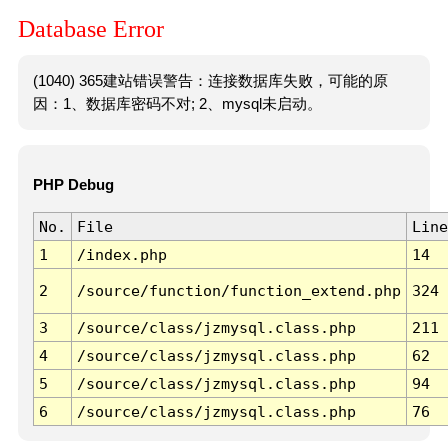
Database Error
(1040) 365建站错误警告：连接数据库失败，可能的原
因：1、数据库密码不对; 2、mysql未启动。
PHP Debug
No.
File
Line
1
/index.php
14
2
/source/function/function_extend.php
324
3
/source/class/jzmysql.class.php
211
4
/source/class/jzmysql.class.php
62
5
/source/class/jzmysql.class.php
94
6
/source/class/jzmysql.class.php
76