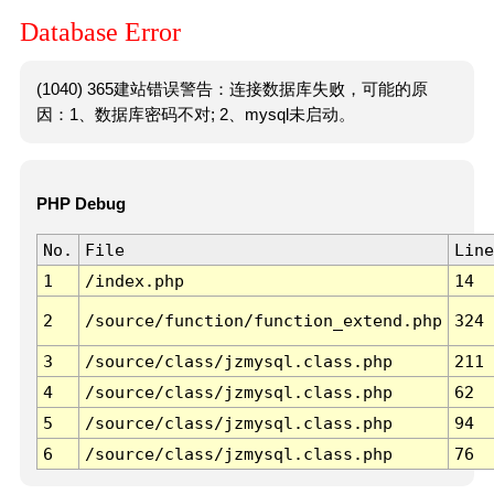
Database Error
(1040) 365建站错误警告：连接数据库失败，可能的原
因：1、数据库密码不对; 2、mysql未启动。
PHP Debug
No.
File
Line
1
/index.php
14
2
/source/function/function_extend.php
324
3
/source/class/jzmysql.class.php
211
4
/source/class/jzmysql.class.php
62
5
/source/class/jzmysql.class.php
94
6
/source/class/jzmysql.class.php
76