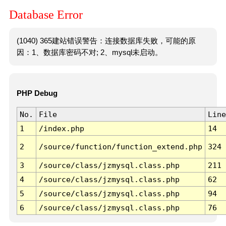
Database Error
(1040) 365建站错误警告：连接数据库失败，可能的原
因：1、数据库密码不对; 2、mysql未启动。
PHP Debug
No.
File
Line
1
/index.php
14
2
/source/function/function_extend.php
324
3
/source/class/jzmysql.class.php
211
4
/source/class/jzmysql.class.php
62
5
/source/class/jzmysql.class.php
94
6
/source/class/jzmysql.class.php
76