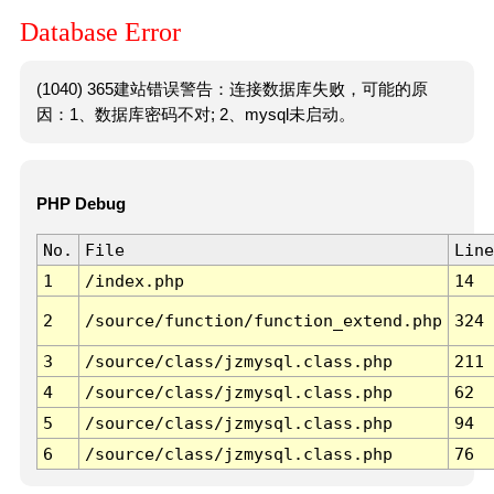
Database Error
(1040) 365建站错误警告：连接数据库失败，可能的原
因：1、数据库密码不对; 2、mysql未启动。
PHP Debug
No.
File
Line
1
/index.php
14
2
/source/function/function_extend.php
324
3
/source/class/jzmysql.class.php
211
4
/source/class/jzmysql.class.php
62
5
/source/class/jzmysql.class.php
94
6
/source/class/jzmysql.class.php
76