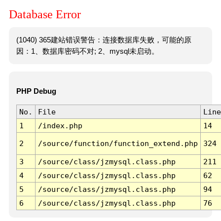
Database Error
(1040) 365建站错误警告：连接数据库失败，可能的原
因：1、数据库密码不对; 2、mysql未启动。
PHP Debug
No.
File
Line
1
/index.php
14
2
/source/function/function_extend.php
324
3
/source/class/jzmysql.class.php
211
4
/source/class/jzmysql.class.php
62
5
/source/class/jzmysql.class.php
94
6
/source/class/jzmysql.class.php
76