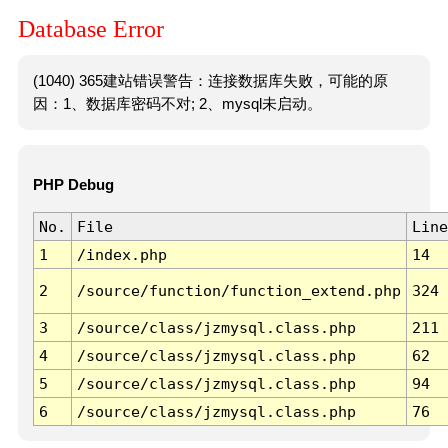
Database Error
(1040) 365建站错误警告：连接数据库失败，可能的原
因：1、数据库密码不对; 2、mysql未启动。
PHP Debug
No.
File
Line
1
/index.php
14
2
/source/function/function_extend.php
324
3
/source/class/jzmysql.class.php
211
4
/source/class/jzmysql.class.php
62
5
/source/class/jzmysql.class.php
94
6
/source/class/jzmysql.class.php
76