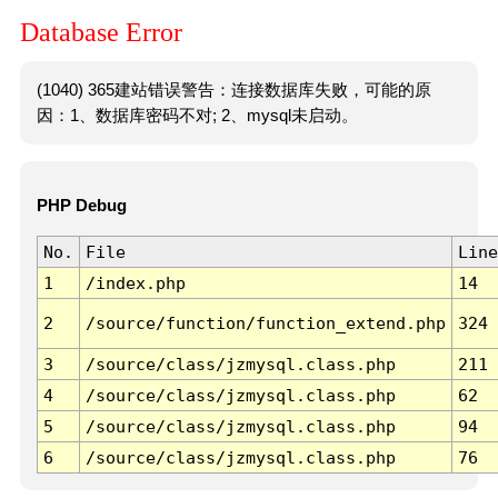
Database Error
(1040) 365建站错误警告：连接数据库失败，可能的原
因：1、数据库密码不对; 2、mysql未启动。
PHP Debug
No.
File
Line
1
/index.php
14
2
/source/function/function_extend.php
324
3
/source/class/jzmysql.class.php
211
4
/source/class/jzmysql.class.php
62
5
/source/class/jzmysql.class.php
94
6
/source/class/jzmysql.class.php
76