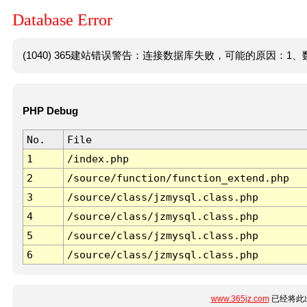
Database Error
(1040) 365建站错误警告：连接数据库失败，可能的原因：1、数
PHP Debug
No.
File
1
/index.php
2
/source/function/function_extend.php
3
/source/class/jzmysql.class.php
4
/source/class/jzmysql.class.php
5
/source/class/jzmysql.class.php
6
/source/class/jzmysql.class.php
www.365jz.com
已经将此