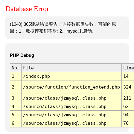
Database Error
(1040) 365建站错误警告：连接数据库失败，可能的原
因：1、数据库密码不对; 2、mysql未启动。
PHP Debug
No.
File
Line
1
/index.php
14
2
/source/function/function_extend.php
324
3
/source/class/jzmysql.class.php
211
4
/source/class/jzmysql.class.php
62
5
/source/class/jzmysql.class.php
94
6
/source/class/jzmysql.class.php
76