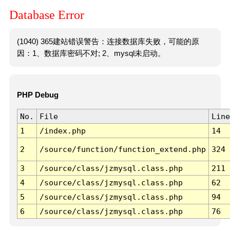
Database Error
(1040) 365建站错误警告：连接数据库失败，可能的原
因：1、数据库密码不对; 2、mysql未启动。
PHP Debug
No.
File
Line
1
/index.php
14
2
/source/function/function_extend.php
324
3
/source/class/jzmysql.class.php
211
4
/source/class/jzmysql.class.php
62
5
/source/class/jzmysql.class.php
94
6
/source/class/jzmysql.class.php
76