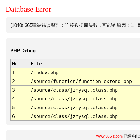
Database Error
(1040) 365建站错误警告：连接数据库失败，可能的原因：1、数
PHP Debug
No.
File
1
/index.php
2
/source/function/function_extend.php
3
/source/class/jzmysql.class.php
4
/source/class/jzmysql.class.php
5
/source/class/jzmysql.class.php
6
/source/class/jzmysql.class.php
www.365jz.com
已经将此