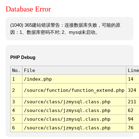
Database Error
(1040) 365建站错误警告：连接数据库失败，可能的原
因：1、数据库密码不对; 2、mysql未启动。
PHP Debug
No.
File
Line
1
/index.php
14
2
/source/function/function_extend.php
324
3
/source/class/jzmysql.class.php
211
4
/source/class/jzmysql.class.php
62
5
/source/class/jzmysql.class.php
94
6
/source/class/jzmysql.class.php
76