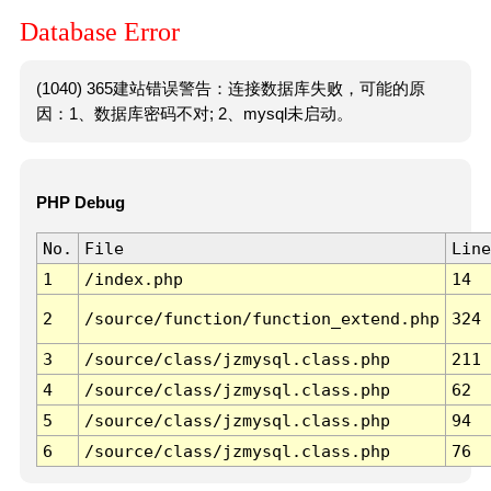
Database Error
(1040) 365建站错误警告：连接数据库失败，可能的原
因：1、数据库密码不对; 2、mysql未启动。
PHP Debug
No.
File
Line
1
/index.php
14
2
/source/function/function_extend.php
324
3
/source/class/jzmysql.class.php
211
4
/source/class/jzmysql.class.php
62
5
/source/class/jzmysql.class.php
94
6
/source/class/jzmysql.class.php
76