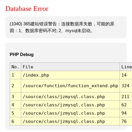
Database Error
(1040) 365建站错误警告：连接数据库失败，可能的原
因：1、数据库密码不对; 2、mysql未启动。
PHP Debug
No.
File
Line
1
/index.php
14
2
/source/function/function_extend.php
324
3
/source/class/jzmysql.class.php
211
4
/source/class/jzmysql.class.php
62
5
/source/class/jzmysql.class.php
94
6
/source/class/jzmysql.class.php
76