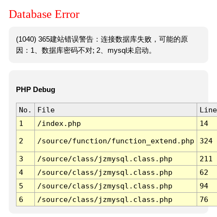
Database Error
(1040) 365建站错误警告：连接数据库失败，可能的原
因：1、数据库密码不对; 2、mysql未启动。
PHP Debug
No.
File
Line
1
/index.php
14
2
/source/function/function_extend.php
324
3
/source/class/jzmysql.class.php
211
4
/source/class/jzmysql.class.php
62
5
/source/class/jzmysql.class.php
94
6
/source/class/jzmysql.class.php
76