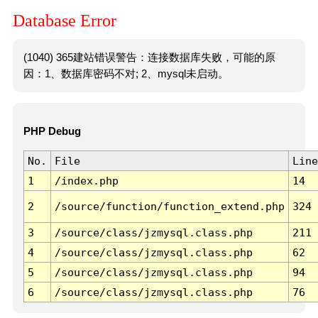
Database Error
(1040) 365建站错误警告：连接数据库失败，可能的原
因：1、数据库密码不对; 2、mysql未启动。
PHP Debug
No.
File
Line
1
/index.php
14
2
/source/function/function_extend.php
324
3
/source/class/jzmysql.class.php
211
4
/source/class/jzmysql.class.php
62
5
/source/class/jzmysql.class.php
94
6
/source/class/jzmysql.class.php
76