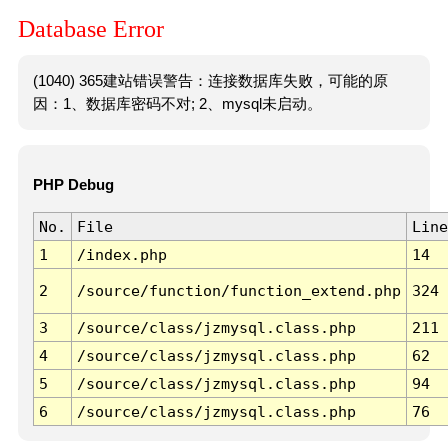
Database Error
(1040) 365建站错误警告：连接数据库失败，可能的原
因：1、数据库密码不对; 2、mysql未启动。
PHP Debug
No.
File
Line
1
/index.php
14
2
/source/function/function_extend.php
324
3
/source/class/jzmysql.class.php
211
4
/source/class/jzmysql.class.php
62
5
/source/class/jzmysql.class.php
94
6
/source/class/jzmysql.class.php
76