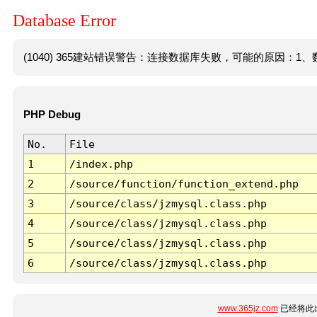
Database Error
(1040) 365建站错误警告：连接数据库失败，可能的原因：1、数
PHP Debug
No.
File
1
/index.php
2
/source/function/function_extend.php
3
/source/class/jzmysql.class.php
4
/source/class/jzmysql.class.php
5
/source/class/jzmysql.class.php
6
/source/class/jzmysql.class.php
www.365jz.com
已经将此