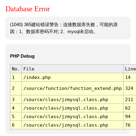
Database Error
(1040) 365建站错误警告：连接数据库失败，可能的原
因：1、数据库密码不对; 2、mysql未启动。
PHP Debug
No.
File
Line
1
/index.php
14
2
/source/function/function_extend.php
324
3
/source/class/jzmysql.class.php
211
4
/source/class/jzmysql.class.php
62
5
/source/class/jzmysql.class.php
94
6
/source/class/jzmysql.class.php
76