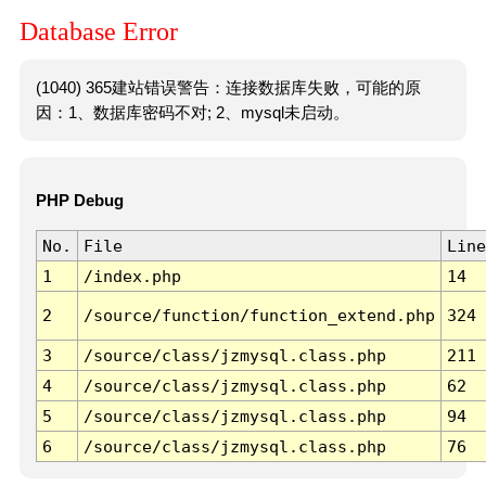
Database Error
(1040) 365建站错误警告：连接数据库失败，可能的原
因：1、数据库密码不对; 2、mysql未启动。
PHP Debug
No.
File
Line
1
/index.php
14
2
/source/function/function_extend.php
324
3
/source/class/jzmysql.class.php
211
4
/source/class/jzmysql.class.php
62
5
/source/class/jzmysql.class.php
94
6
/source/class/jzmysql.class.php
76