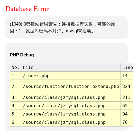
Database Error
(1040) 365建站错误警告：连接数据库失败，可能的原
因：1、数据库密码不对; 2、mysql未启动。
PHP Debug
No.
File
Line
1
/index.php
14
2
/source/function/function_extend.php
324
3
/source/class/jzmysql.class.php
211
4
/source/class/jzmysql.class.php
62
5
/source/class/jzmysql.class.php
94
6
/source/class/jzmysql.class.php
76