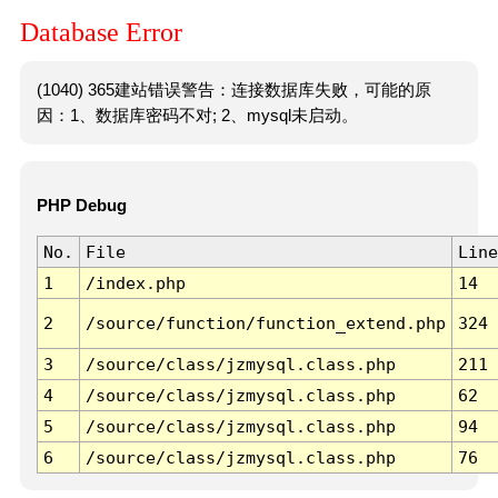
Database Error
(1040) 365建站错误警告：连接数据库失败，可能的原
因：1、数据库密码不对; 2、mysql未启动。
PHP Debug
No.
File
Line
1
/index.php
14
2
/source/function/function_extend.php
324
3
/source/class/jzmysql.class.php
211
4
/source/class/jzmysql.class.php
62
5
/source/class/jzmysql.class.php
94
6
/source/class/jzmysql.class.php
76