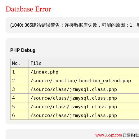
Database Error
(1040) 365建站错误警告：连接数据库失败，可能的原因：1、数
PHP Debug
No.
File
1
/index.php
2
/source/function/function_extend.php
3
/source/class/jzmysql.class.php
4
/source/class/jzmysql.class.php
5
/source/class/jzmysql.class.php
6
/source/class/jzmysql.class.php
www.365jz.com
已经将此