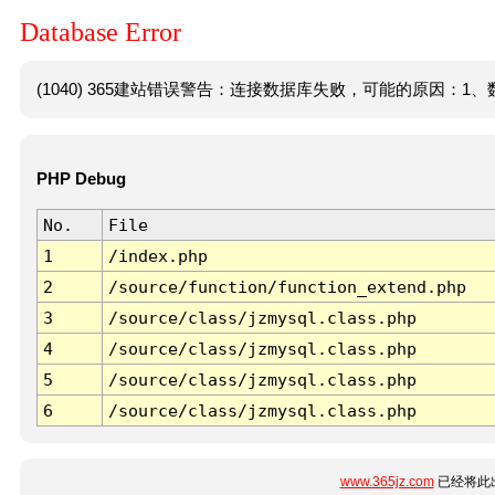
Database Error
(1040) 365建站错误警告：连接数据库失败，可能的原因：1、数
PHP Debug
No.
File
1
/index.php
2
/source/function/function_extend.php
3
/source/class/jzmysql.class.php
4
/source/class/jzmysql.class.php
5
/source/class/jzmysql.class.php
6
/source/class/jzmysql.class.php
www.365jz.com
已经将此