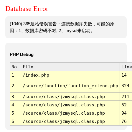
Database Error
(1040) 365建站错误警告：连接数据库失败，可能的原
因：1、数据库密码不对; 2、mysql未启动。
PHP Debug
No.
File
Line
1
/index.php
14
2
/source/function/function_extend.php
324
3
/source/class/jzmysql.class.php
211
4
/source/class/jzmysql.class.php
62
5
/source/class/jzmysql.class.php
94
6
/source/class/jzmysql.class.php
76