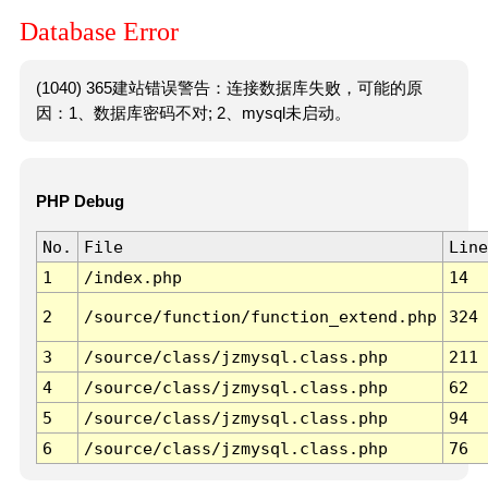
Database Error
(1040) 365建站错误警告：连接数据库失败，可能的原
因：1、数据库密码不对; 2、mysql未启动。
PHP Debug
No.
File
Line
1
/index.php
14
2
/source/function/function_extend.php
324
3
/source/class/jzmysql.class.php
211
4
/source/class/jzmysql.class.php
62
5
/source/class/jzmysql.class.php
94
6
/source/class/jzmysql.class.php
76