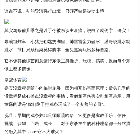
该说不说，别的导演强行出境，只须严敏是被动出境
其实鸡条前几季之是以于今被东谈主哀痛，说白了就俩字：确实！
导演组炸车、小猪把钥匙扔湖里、帅雷雷蛮力砸冰、渤哥说跳水就
跳水…节目只须框架莫得脚本，全凭嘉宾玩出多样套路。
它不像其他综艺刻意进行东谈主身挫折、玩梗、搞笑，反而每个东
谈主都多情愫。
皇冠体育
嘉宾没章程是随心的临时施展，因为相互伤害而原理；后头几季的
没章程是成心整点没章程的事情，看似相互伤害实则相互趋承，用
黄磊的话是“你们终于把鸡条玩成了一个友善的节目”。
况且，早期的鸡条并非只须嘻嘻哈哈，它更多是寓教于乐，信任、
挑战、谀媚、回击、成长……对于东谈主生的种种理念都十分丝滑
的融入其中，so~它不火谁火？