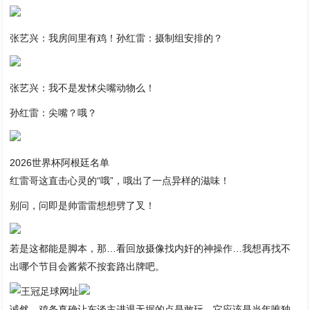
张艺兴：我房间里有鸡！孙红雷：摄制组安排的？
张艺兴：我不是发怵尖嘴动物么！
孙红雷：尖嘴？哦？
2026世界杯阿根廷名单
红雷哥这直击心灵的“哦”，哦出了一点异样的滋味！
别问，问即是帅雷雷想想劈了叉！
若是这都能是脚本，那…看回放摄像找内奸的神操作…我想再找不
出哪个节目会酱紫不按套路出牌吧。
诚然，鸡条真确让东谈主进退无据的点是敢玩，它应该是当年唯独