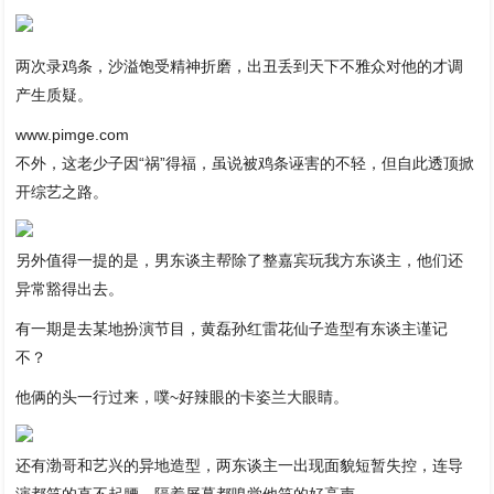
两次录鸡条，沙溢饱受精神折磨，出丑丢到天下不雅众对他的才调
产生质疑。
www.pimge.com
不外，这老少子因“祸”得福，虽说被鸡条诬害的不轻，但自此透顶掀
开综艺之路。
另外值得一提的是，男东谈主帮除了整嘉宾玩我方东谈主，他们还
异常豁得出去。
有一期是去某地扮演节目，黄磊孙红雷花仙子造型有东谈主谨记
不？
他俩的头一行过来，噗~好辣眼的卡姿兰大眼睛。
还有渤哥和艺兴的异地造型，两东谈主一出现面貌短暂失控，连导
演都笑的直不起腰，隔着屏幕都嗅觉他笑的好高声。