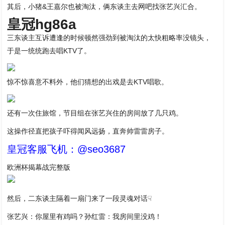
其后，小猪&王嘉尔也被淘汰，俩东谈主去网吧找张艺兴汇合。
皇冠hg86a
三东谈主互诉遭逢的时候顿然强劲到被淘汰的太快粗略率没镜头，
于是一统统跑去唱KTV了。
惊不惊喜意不料外，他们猜想的出戏是去KTV唱歌。
还有一次住旅馆，节目组在张艺兴住的房间放了几只鸡。
这操作径直把孩子吓得闻风远扬，直奔帅雷雷房子。
皇冠客服飞机：@seo3687
欧洲杯揭幕战完整版
然后，二东谈主隔着一扇门来了一段灵魂对话☟
张艺兴：你屋里有鸡吗？孙红雷：我房间里没鸡！