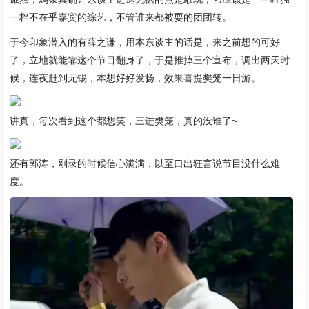
一档不在乎嘉宾的综艺，不管谁来都被耍的团团转。
于今印象潜入的有薛之谦，用本东谈主的话是，来之前想的可好
了，立地就能靠这个节目翻身了，于是推掉三个宣布，调出两天时
候，连夜赶到无锡，本想好好发扬，效果喜提樊笼一日游。
讲真，每次看到这个都想笑，三进樊笼，真的没谁了~
还有郭涛，刚录的时候信心满满，以至口出狂言说节目没什么难
度。