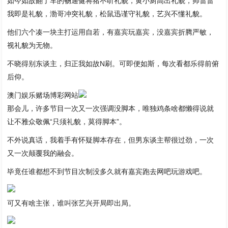
如今如故翻了车的畅通健将猪不听礼貌，黄小厨高出礼貌，帅雷雷
我即是礼貌，渤哥冲突礼貌，松鼠迅谨守礼貌，艺兴不懂礼貌。
他们六个凑一块主打运用自若，有嘉宾玩嘉宾，没嘉宾折腾严敏，
视礼貌为无物。
不晓得别东谈主，归正我如故N刷。可即便如斯，每次看都乐得前俯
后仰。
澳门娱乐赌场博彩网站
那会儿，许多节目一次又一次强调没脚本，唯独鸡条啥都懒得说就
让不雅众敬佩“只须礼貌，莫得脚本”。
不外说真话，我着手有怀疑脚本存在，但男东谈主帮很过劲，一次
又一次颠覆我的融会。
毕竟任谁都想不到节目次制没多久就有嘉宾跑去网吧玩游戏吧。
可又有啥主张，谁叫张艺兴开局即出局。