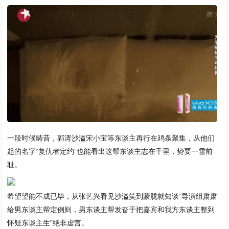
一段时候畴昔，郭涛沙溢宋小宝等东谈主再行在鸡条聚集，从他们
起的名字“复仇者定约”也能看出这帮东谈主志在千里，势要一雪前
耻。
希望望能不成已毕，从张艺兴看见沙溢笑到蒙胧就知谈“导演组肃肃
给男东谈主帮定例则，男东谈主帮发奋于把嘉宾和我方东谈主整到
怀疑东谈主生”绝非虚言。