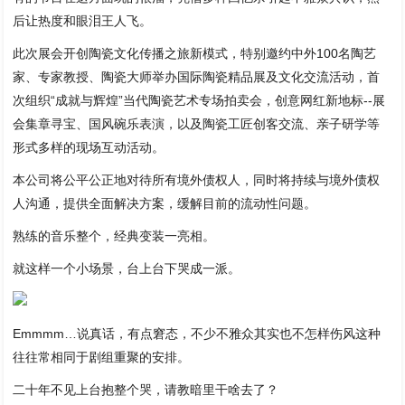
后让热度和眼泪王人飞。
此次展会开创陶瓷文化传播之旅新模式，特别邀约中外100名陶艺
家、专家教授、陶瓷大师举办国际陶瓷精品展及文化交流活动，首
次组织“成就与辉煌”当代陶瓷艺术专场拍卖会，创意网红新地标--展
会集章寻宝、国风碗乐表演，以及陶瓷工匠创客交流、亲子研学等
形式多样的现场互动活动。
本公司将公平公正地对待所有境外债权人，同时将持续与境外债权
人沟通，提供全面解决方案，缓解目前的流动性问题。
熟练的音乐整个，经典变装一亮相。
就这样一个小场景，台上台下哭成一派。
Emmmm…说真话，有点窘态，不少不雅众其实也不怎样伤风这种
往往常相同于剧组重聚的安排。
二十年不见上台抱整个哭，请教暗里干啥去了？