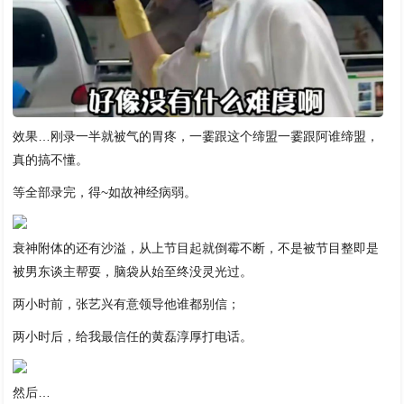
效果…刚录一半就被气的胃疼，一霎跟这个缔盟一霎跟阿谁缔盟，
真的搞不懂。
等全部录完，得~如故神经病弱。
衰神附体的还有沙溢，从上节目起就倒霉不断，不是被节目整即是
被男东谈主帮耍，脑袋从始至终没灵光过。
两小时前，张艺兴有意领导他谁都别信；
两小时后，给我最信任的黄磊淳厚打电话。
然后…