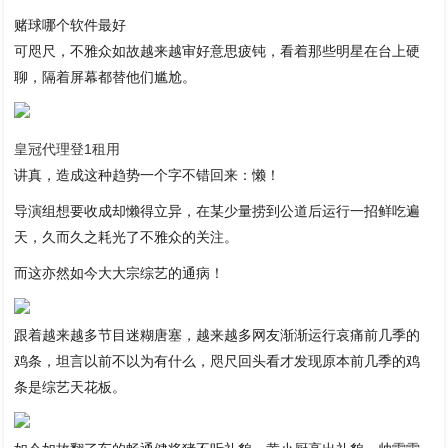
赌球哪个软件最好
可咫尺，不雅众如故越来越审好意思疲钝，看着那些明星在台上硬
聊，隔着屏幕都替他们尴尬。
皇冠代理登1租用
讲真，造成这种趋势一个字不错回来：懒！
导演组想要收成却懒得立异，在某少量捞到公道后运行一招鲜吃遍
天，久而久之耗光了不雅众的关注。
而这亦然如今大大宗综艺的通病！
跟着越来越多节目迷糊唐塞，越来越多网友渐渐运行哀痛前几季的
鸡条，坦言以前不以为有什么，咫尺回头看才发现原本前几季的鸡
条是综艺天花板。