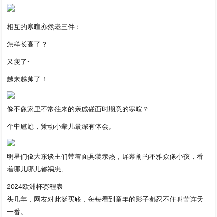
相互的寒暄亦然老三件：
怎样长高了？
又瘦了~
越来越帅了！……
像不像家里不常往来的亲戚碰面时期意的寒暄？
个中尴尬，策动小辈儿最深有体会。
明星们像大东谈主们带着面具装亲热，屏幕前的不雅众像小孩，看
着哪儿哪儿都祸患。
2024欧洲杯赛程表
头几年，网友对此挺买账，每每看到童年的影子都忍不住叫苦连天
一番。