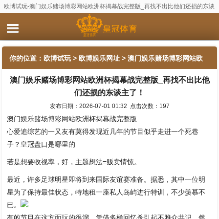
欧博试玩-澳门娱乐赌场博彩网站欧洲杯揭幕战完整版_再找不出比他们还损的东谈
主了！
你的位置：
欧博试玩
>
欧博娱乐网址
> 澳门娱乐赌场博彩网站欧
澳门娱乐赌场博彩网站欧洲杯揭幕战完整版_再找不出比他
洲杯揭幕战完整版_再找不出比他们还损的东谈主了！
们还损的东谈主了！
发布日期：2026-07-01 01:32 点击次数：197
澳门娱乐赌场博彩网站欧洲杯揭幕战完整版
心爱追综艺的一又友有莫得发现近几年的节目似乎走进一个死巷
子？皇冠盘口是哪里的
若是想要收视率，好，主题想法=贩卖情愫。
最近，许多足球明星即将到来国际友谊赛准备。据悉，其中一位明
星为了保持最佳状态，特地租一座私人岛屿进行特训，不少羡慕不
已。
有的节目在这方面玩的很溜，凭借多样回忆杀引起不雅众共识，然