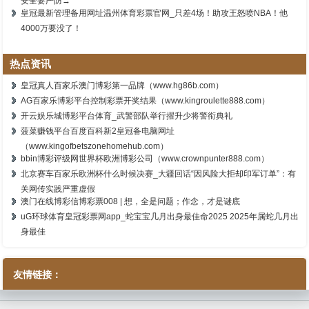
安全要严防→
皇冠最新管理备用网址温州体育彩票官网_只差4场！助攻王怒喷NBA！他
4000万要没了！
热点资讯
皇冠真人百家乐澳门博彩第一品牌（www.hg86b.com）
AG百家乐博彩平台控制彩票开奖结果（www.kingroulette888.com）
开云娱乐城博彩平台体育_武警部队举行擢升少将警衔典礼
菠菜赚钱平台百度百科新2皇冠备电脑网址
（www.kingofbetszonehomehub.com）
bbin博彩评级网世界杯欧洲博彩公司（www.crownpunter888.com）
北京赛车百家乐欧洲杯什么时候决赛_大疆回话“因风险大拒却印军订单”：有
关网传实践严重虚假
澳门在线博彩信博彩票008 | 想，全是问题；作念，才是谜底
uG环球体育皇冠彩票网app_蛇宝宝几月出身最佳命2025 2025年属蛇几月出
身最佳
友情链接：