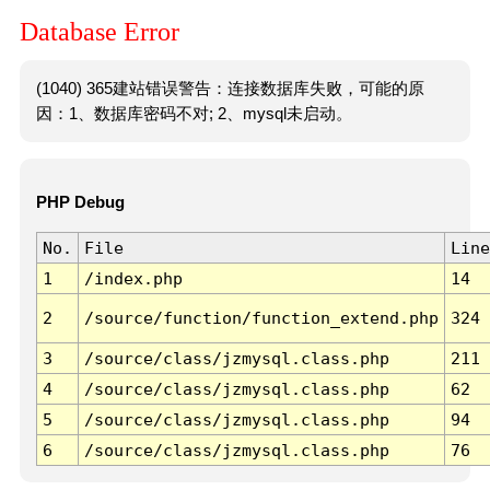
Database Error
(1040) 365建站错误警告：连接数据库失败，可能的原
因：1、数据库密码不对; 2、mysql未启动。
PHP Debug
No.
File
Line
1
/index.php
14
2
/source/function/function_extend.php
324
3
/source/class/jzmysql.class.php
211
4
/source/class/jzmysql.class.php
62
5
/source/class/jzmysql.class.php
94
6
/source/class/jzmysql.class.php
76