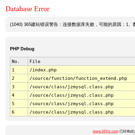
Database Error
(1040) 365建站错误警告：连接数据库失败，可能的原因：1、数
PHP Debug
No.
File
1
/index.php
2
/source/function/function_extend.php
3
/source/class/jzmysql.class.php
4
/source/class/jzmysql.class.php
5
/source/class/jzmysql.class.php
6
/source/class/jzmysql.class.php
www.365jz.com
已经将此