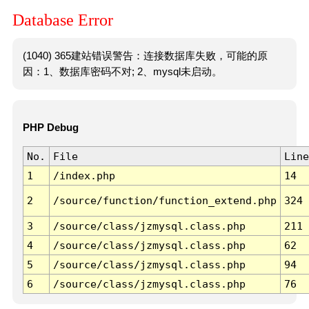
Database Error
(1040) 365建站错误警告：连接数据库失败，可能的原
因：1、数据库密码不对; 2、mysql未启动。
PHP Debug
No.
File
Line
1
/index.php
14
2
/source/function/function_extend.php
324
3
/source/class/jzmysql.class.php
211
4
/source/class/jzmysql.class.php
62
5
/source/class/jzmysql.class.php
94
6
/source/class/jzmysql.class.php
76