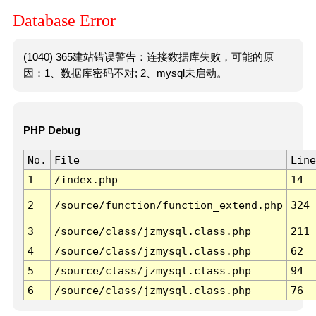
Database Error
(1040) 365建站错误警告：连接数据库失败，可能的原
因：1、数据库密码不对; 2、mysql未启动。
PHP Debug
No.
File
Line
1
/index.php
14
2
/source/function/function_extend.php
324
3
/source/class/jzmysql.class.php
211
4
/source/class/jzmysql.class.php
62
5
/source/class/jzmysql.class.php
94
6
/source/class/jzmysql.class.php
76