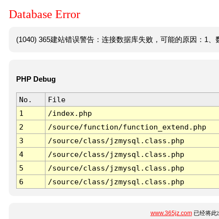
Database Error
(1040) 365建站错误警告：连接数据库失败，可能的原因：1、数
PHP Debug
No.
File
1
/index.php
2
/source/function/function_extend.php
3
/source/class/jzmysql.class.php
4
/source/class/jzmysql.class.php
5
/source/class/jzmysql.class.php
6
/source/class/jzmysql.class.php
www.365jz.com
已经将此