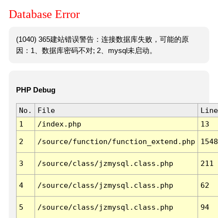
Database Error
(1040) 365建站错误警告：连接数据库失败，可能的原
因：1、数据库密码不对; 2、mysql未启动。
PHP Debug
No.
File
Line
1
/index.php
13
2
/source/function/function_extend.php
1548
3
/source/class/jzmysql.class.php
211
4
/source/class/jzmysql.class.php
62
5
/source/class/jzmysql.class.php
94