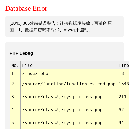
Database Error
(1040) 365建站错误警告：连接数据库失败，可能的原
因：1、数据库密码不对; 2、mysql未启动。
PHP Debug
No.
File
Line
1
/index.php
13
2
/source/function/function_extend.php
1548
3
/source/class/jzmysql.class.php
211
4
/source/class/jzmysql.class.php
62
5
/source/class/jzmysql.class.php
94