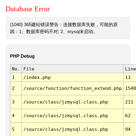
Database Error
(1040) 365建站错误警告：连接数据库失败，可能的原
因：1、数据库密码不对; 2、mysql未启动。
PHP Debug
No.
File
Line
1
/index.php
13
2
/source/function/function_extend.php
1548
3
/source/class/jzmysql.class.php
211
4
/source/class/jzmysql.class.php
62
5
/source/class/jzmysql.class.php
94