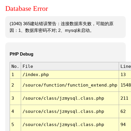
Database Error
(1040) 365建站错误警告：连接数据库失败，可能的原
因：1、数据库密码不对; 2、mysql未启动。
PHP Debug
No.
File
Line
1
/index.php
13
2
/source/function/function_extend.php
1548
3
/source/class/jzmysql.class.php
211
4
/source/class/jzmysql.class.php
62
5
/source/class/jzmysql.class.php
94