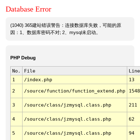
Database Error
(1040) 365建站错误警告：连接数据库失败，可能的原
因：1、数据库密码不对; 2、mysql未启动。
PHP Debug
No.
File
Line
1
/index.php
13
2
/source/function/function_extend.php
1548
3
/source/class/jzmysql.class.php
211
4
/source/class/jzmysql.class.php
62
5
/source/class/jzmysql.class.php
94