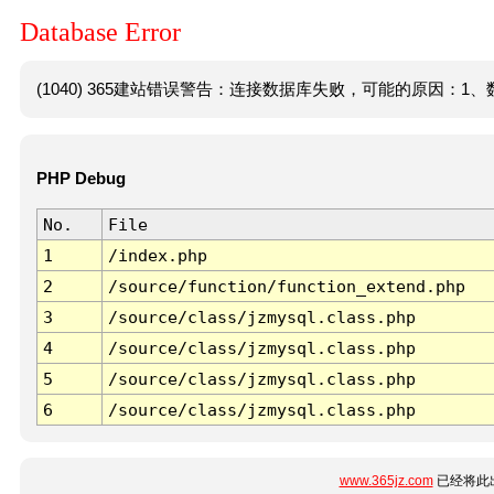
Database Error
(1040) 365建站错误警告：连接数据库失败，可能的原因：1、数
PHP Debug
No.
File
1
/index.php
2
/source/function/function_extend.php
3
/source/class/jzmysql.class.php
4
/source/class/jzmysql.class.php
5
/source/class/jzmysql.class.php
6
/source/class/jzmysql.class.php
www.365jz.com
已经将此