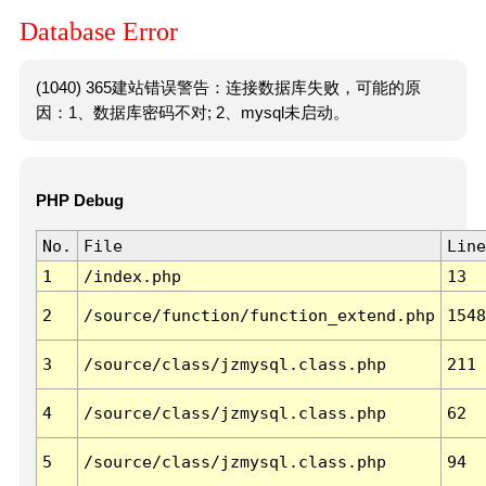
Database Error
(1040) 365建站错误警告：连接数据库失败，可能的原
因：1、数据库密码不对; 2、mysql未启动。
PHP Debug
No.
File
Line
1
/index.php
13
2
/source/function/function_extend.php
1548
3
/source/class/jzmysql.class.php
211
4
/source/class/jzmysql.class.php
62
5
/source/class/jzmysql.class.php
94