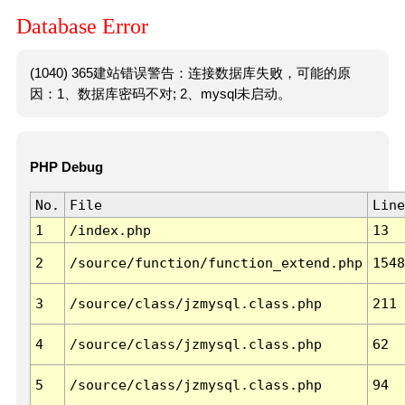
Database Error
(1040) 365建站错误警告：连接数据库失败，可能的原
因：1、数据库密码不对; 2、mysql未启动。
PHP Debug
No.
File
Line
1
/index.php
13
2
/source/function/function_extend.php
1548
3
/source/class/jzmysql.class.php
211
4
/source/class/jzmysql.class.php
62
5
/source/class/jzmysql.class.php
94