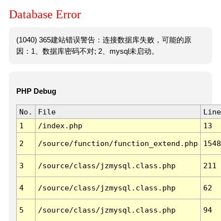
Database Error
(1040) 365建站错误警告：连接数据库失败，可能的原
因：1、数据库密码不对; 2、mysql未启动。
PHP Debug
No.
File
Line
1
/index.php
13
2
/source/function/function_extend.php
1548
3
/source/class/jzmysql.class.php
211
4
/source/class/jzmysql.class.php
62
5
/source/class/jzmysql.class.php
94