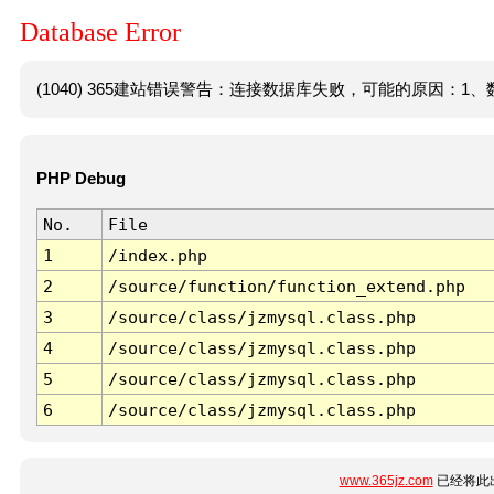
Database Error
(1040) 365建站错误警告：连接数据库失败，可能的原因：1、数
PHP Debug
No.
File
1
/index.php
2
/source/function/function_extend.php
3
/source/class/jzmysql.class.php
4
/source/class/jzmysql.class.php
5
/source/class/jzmysql.class.php
6
/source/class/jzmysql.class.php
www.365jz.com
已经将此