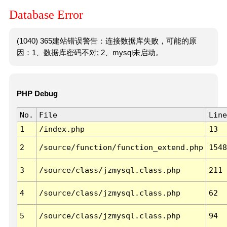
Database Error
(1040) 365建站错误警告：连接数据库失败，可能的原
因：1、数据库密码不对; 2、mysql未启动。
PHP Debug
No.
File
Line
1
/index.php
13
2
/source/function/function_extend.php
1548
3
/source/class/jzmysql.class.php
211
4
/source/class/jzmysql.class.php
62
5
/source/class/jzmysql.class.php
94