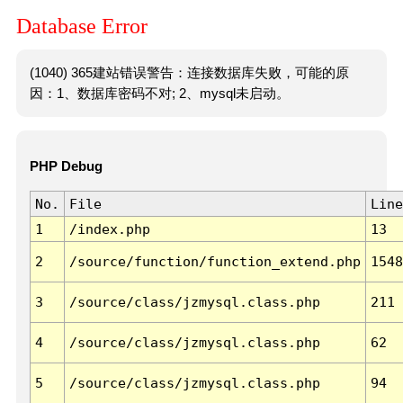
Database Error
(1040) 365建站错误警告：连接数据库失败，可能的原
因：1、数据库密码不对; 2、mysql未启动。
PHP Debug
No.
File
Line
1
/index.php
13
2
/source/function/function_extend.php
1548
3
/source/class/jzmysql.class.php
211
4
/source/class/jzmysql.class.php
62
5
/source/class/jzmysql.class.php
94