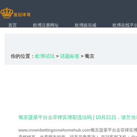
首页
欧博注册网址
欧博娱乐城
欧博在线平
皇冠信用盘
你的位置：
欧博试玩
>
话题标签
> 葡京
葡京菠菜平台去菲律宾博彩违法吗 | 10月21日，张
www.crownbettingzonehomehub.com葡京菠菜