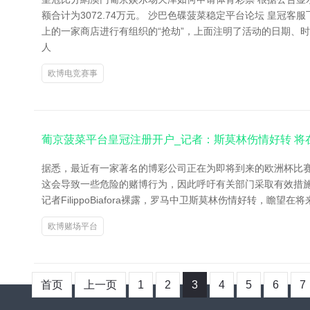
额合计为3072.74万元。 沙巴色碟菠菜稳定平台论坛 皇冠
上的一家商店进行有组织的“抢劫”，上面注明了活动的日期、时
人
欧博电竞赛事
葡京菠菜平台皇冠注册开户_记者：斯莫林伤情好转 将
据悉，最近有一家著名的博彩公司正在为即将到来的欧洲杯比
这会导致一些危险的赌博行为，因此呼吁有关部门采取有效措施来保
记者FilippoBiafora裸露，罗马中卫斯莫林伤情好转，瞻望在
欧博赌场平台
首页
上一页
1
2
3
4
5
6
7