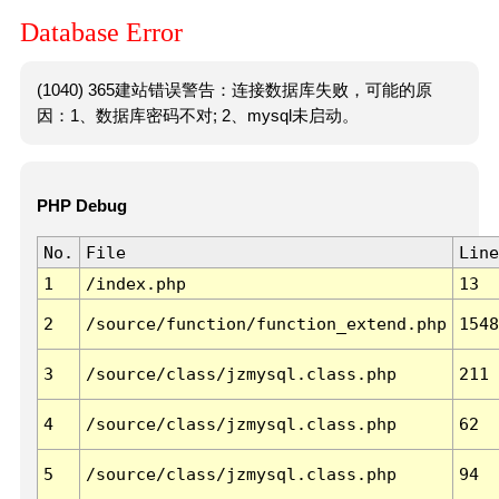
Database Error
(1040) 365建站错误警告：连接数据库失败，可能的原
因：1、数据库密码不对; 2、mysql未启动。
PHP Debug
No.
File
Line
1
/index.php
13
2
/source/function/function_extend.php
1548
3
/source/class/jzmysql.class.php
211
4
/source/class/jzmysql.class.php
62
5
/source/class/jzmysql.class.php
94