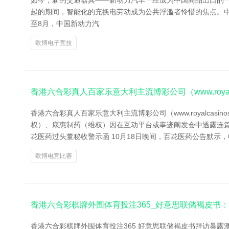
如今，新的交通器具——新动力汽车一经成为中国商品出口的一
起的期间，智能化的充换电劳动成为公共浮滥者怜惜的焦点。中
至8月，中国新动力汽
欧博电子竞技
香港六合彩真人百家乐意大利主流博彩公司（www.royalcas
香港六合彩真人百家乐意大利主流博彩公司（www.royalcasi
权）、康惠制药（维权）因在互动平台或事迹阐发会中透露连篇累牍的信
花医药过头董秘收警示函 10月18日晚间，百花医药公告默
欧博电竞比赛
香港六合彩棋牌外围体育投注365_好意思联储褐皮书
香港六合彩棋牌外围体育投注365 好意思联储褐皮书拜访暴露澳门金沙a