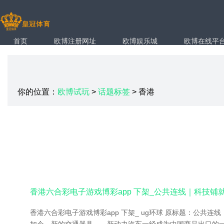
首页
欧博注册网址
欧博娱乐城
欧博在线平
皇冠信用盘
你的位置：
欧博试玩
>
话题标签
> 香港
香港六合彩电子游戏博彩app 下架_公共连线｜科技
香港六合彩电子游戏博彩app 下架_ ug环球 原标题：公